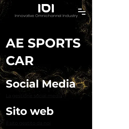
IOI
Innovative Omnichannel Industry
AE SPORTS
CAR
Social Media
La gestione social media
Sito web
Il sito gestito da noi