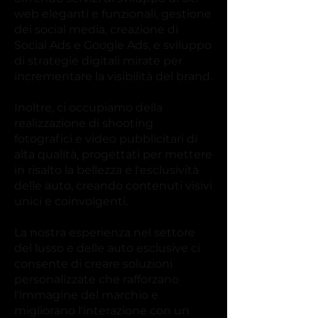
web eleganti e funzionali, gestione
dei social media, creazione di
Social Ads e Google Ads, e sviluppo
di strategie digitali mirate per
incrementare la visibilità del brand.
Inoltre, ci occupiamo della
realizzazione di shooting
fotografici e video pubblicitari di
alta qualità, progettati per mettere
in risalto la bellezza e l'esclusività
delle auto, creando contenuti visivi
unici e coinvolgenti.
La nostra esperienza nel settore
del lusso e delle auto esclusive ci
consente di creare soluzioni
personalizzate che rafforzano
l'immagine del marchio e
migliorano l'interazione con un