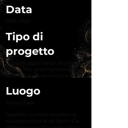
Data
2023 -2025
Tipo di
progetto
Sito web, social media, Social Ads,
Google Ads, shooting foto/video,
comunicazione automotive luxury
Luogo
Torino / Italia
Gestiamo in modo completo la
presenza online di AE Sports Car,
offrendo servizi di sviluppo di siti