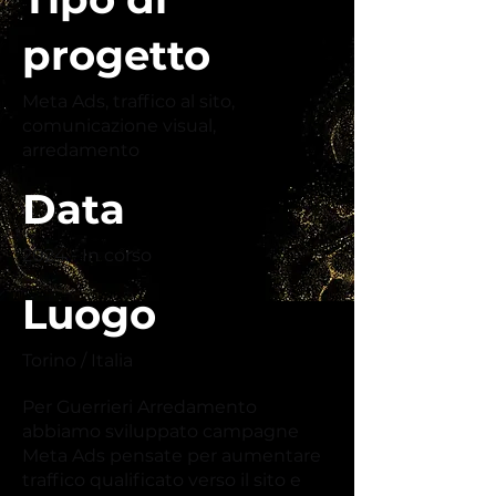
progetto
Meta Ads, traffico al sito,
comunicazione visual,
arredamento
Data
2024 - In corso
Luogo
Torino / Italia
Per Guerrieri Arredamento
abbiamo sviluppato campagne
Meta Ads pensate per aumentare
traffico qualificato verso il sito e