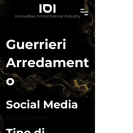
IOI
Innovative Omnichannel Industry
Guerrieri
Arredament
o
Social Media
La nostra gestione
Tipo di