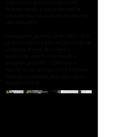
valorizzare ambienti, prodotti,
arredamento e soluzioni per la
casa attraverso contenuti visivi ad
alto impatto.
Il progetto genera oltre 1.000 click
al mese verso il sito, migliorando la
visibilità online del brand e
portando utenti interessati a
scoprire prodotti, collezioni e
servizi in un settore dove estetica,
fiducia e cura del dettaglio sono
fondamentali.