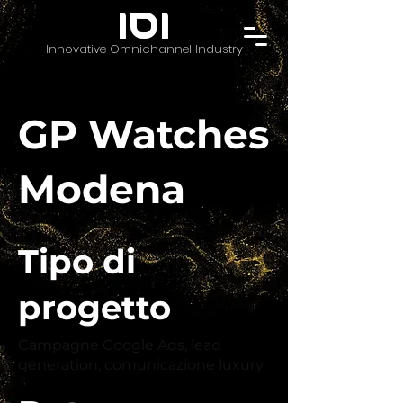
IOI
Innovative Omnichannel Industry
GP Watches
Modena
Tipo di
progetto
Campagne Google Ads, lead
generation, comunicazione luxury