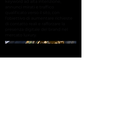
keyword ad alta intenzione,
annunci mirati e traffico
qualificato verso il sito, con
l’obiettivo di aumentare richieste
di contatto reali e rafforzare la
presenza digitale del brand nel
mercato luxury.