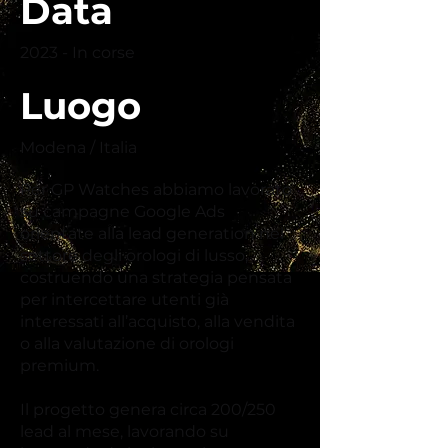
Data
2023 - In corse
Luogo
Modena / Italia
Per GP Watches abbiamo lavorato
su campagne Google Ads
orientate alla lead generation nel
settore degli orologi di lusso,
costruendo una strategia pensata
per intercettare utenti già
interessati all’acquisto, alla vendita
o alla valutazione di orologi
premium.
Il progetto genera circa 200/250
lead al mese, lavorando su