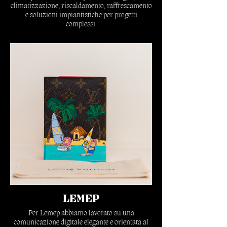
climatizzazione, riscaldamento, raffrescamento
e soluzioni impiantistiche per progetti
complessi.
Il progetto valorizza competenza, affidabilità e
capacità operativa, trasformando lavori tecnici e
infrastrutturali in contenuti chiari, autorevoli e
comprensibili anche per il pubblico digitale.
Scopri di più
LEMEP
Per Lemep abbiamo lavorato su una
comunicazione digitale elegante e orientata al