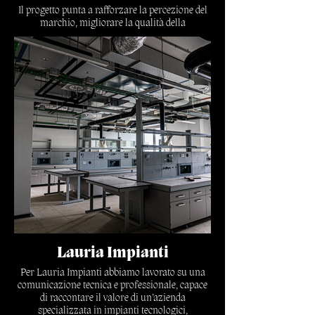
Il progetto punta a rafforzare la percezione del
marchio, migliorare la qualità della
comunicazione e rendere più immediato il
collegamento tra identità aziendale, servizi e
pubblico di riferimento.
Scopri di più
Lauria Impianti
Per Lauria Impianti abbiamo lavorato su una
comunicazione tecnica e professionale, capace
di raccontare il valore di un’azienda
specializzata in impianti tecnologici,