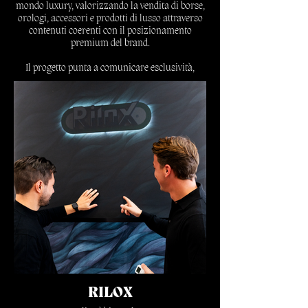
mondo luxury, valorizzando la vendita di borse,
orologi, accessori e prodotti di lusso attraverso
contenuti coerenti con il posizionamento
premium del brand.
Il progetto punta a comunicare esclusività,
fiducia, qualità del prodotto e valore percepito,
costruendo una presenza online raffinata,
riconoscibile e adatta a un pubblico interessato
al lusso e agli accessori di alta gamma.
Scopri di più
RILOX