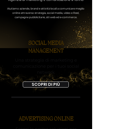
Aiutiamo aziende, brand e attività locali a comunicare meglio
online attraverso strategia, social media, video e Reel,
campagne pubblicitarie, siti web ed e-commerce.
SOCIAL MEDIA
MANAGEMENT
Una strategia di marketing e
comunicazione per i tuoi social
network
SCOPRI DI PIÙ
ADVERTISING ONLINE
Scopri le nostre
soluzioni per