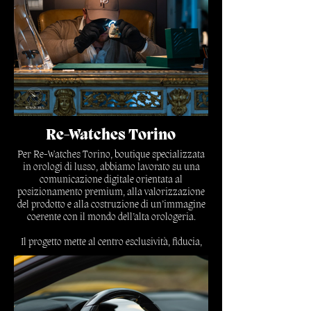
Re-Watches Torino
Per Re-Watches Torino, boutique specializzata
in orologi di lusso, abbiamo lavorato su una
comunicazione digitale orientata al
posizionamento premium, alla valorizzazione
del prodotto e alla costruzione di un’immagine
coerente con il mondo dell’alta orologeria.
Il progetto mette al centro esclusività, fiducia,
qualità visiva e riconoscibilità del brand, con
contenuti pensati per comunicare valore,
eleganza e autorevolezza.