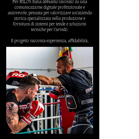
Per RILOX Italia abbiamo lavorato su una
comunicazione digitale professionale e
autorevole, pensata per valorizzare un’azienda
storica specializzata nella produzione e
fornitura di sistemi per tende e soluzioni
tecniche per l’arredo.
Il progetto racconta esperienza, affidabilità,
qualità produttiva e competenza B2B,
trasformando prodotti tecnici e soluzioni su
misura in contenuti chiari, riconoscibili e adatti
a professionisti, rivenditori e aziende.
Scopri di più